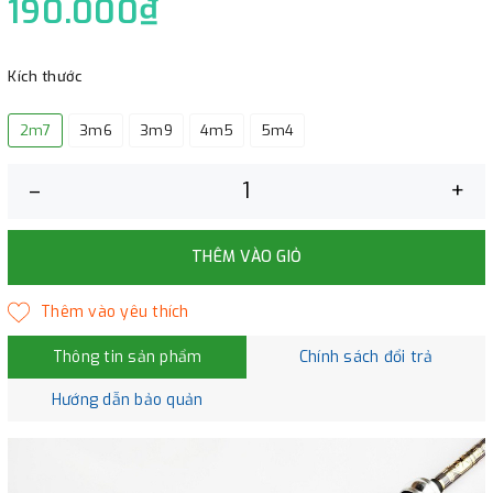
190.000₫
Kích thước
2m7
3m6
3m9
4m5
5m4
–
+
THÊM VÀO GIỎ
Thông tin sản phẩm
Chính sách đổi trả
Hướng dẫn bảo quản