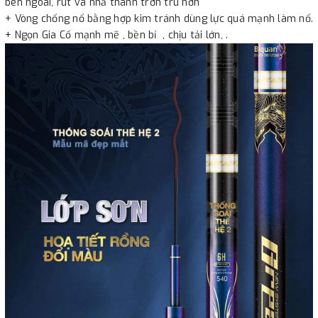
bên ngoài, rút và nhả thanh trơn tru hơn
+ Vòng chống nổ bằng hợp kim tránh dùng lực quá mạnh làm nổ.
+ Ngọn Gia Cố mạnh mẽ , bền bỉ , chịu tải lớn, .