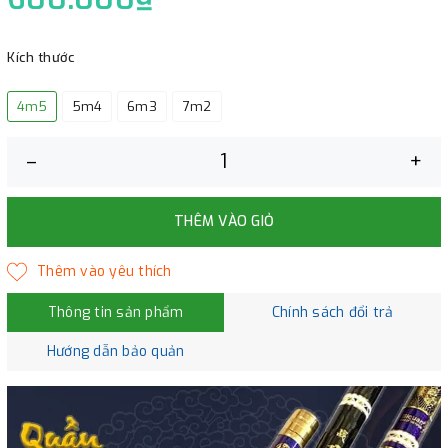
Kích thước
4m5
5m4
6m3
7m2
–
+
THÊM VÀO GIỎ
Thông tin sản phẩm
Chính sách đổi trả
Hướng dẫn bảo quản