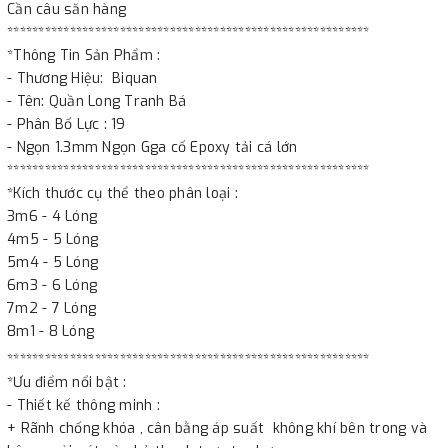
Cần câu săn hàng
**********************************************************
*Thông Tin Sản Phẩm :
- Thương Hiệu: Biquan
- Tên: Quần Long Tranh Bá
- Phân Bố Lực : 19
- Ngọn 1.3mm Ngọn Gga cố Epoxy tải cá lớn
**********************************************************
*Kích thước cụ thể theo phân loại :
3m6 - 4 Lóng
4m5 - 5 Lóng
5m4 - 5 Lóng
6m3 - 6 Lóng
7m2 - 7 Lóng
8m1 - 8 Lóng
**********************************************************
*Ưu điểm nổi bật :
- Thiết kế thông minh :
+ Rãnh chống khóa , cân bằng áp suất không khí bên trong và