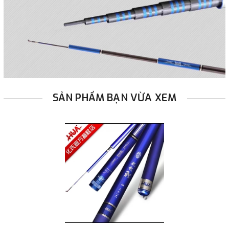
SẢN PHẨM BẠN VỪA XEM