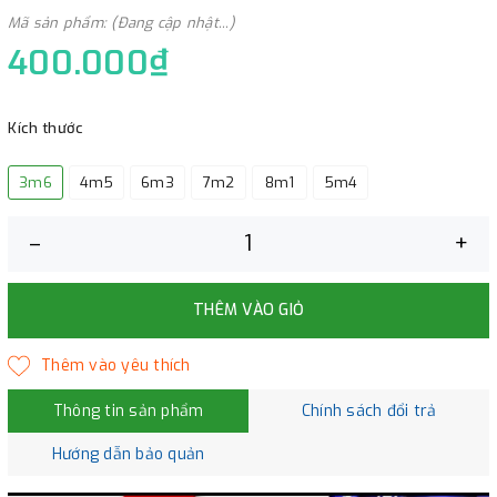
Mã sản phẩm: (Đang cập nhật...)
400.000₫
Kích thước
3m6
4m5
6m3
7m2
8m1
5m4
–
+
THÊM VÀO GIỎ
Thông tin sản phẩm
Chính sách đổi trả
Hướng dẫn bảo quản