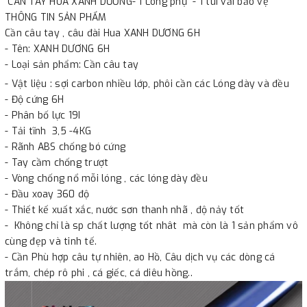
CẦN TAY HUA XANH DƯƠNG- 1 Lóng phụ - 1 túi vải bảo vệ
THÔNG TIN SẢN PHẨM
Cần câu tay , câu đài Hua XANH DƯƠNG 6H
- Tên: XANH DƯƠNG 6H
- Loại sản phẩm: Cần câu tay
- Vật liệu : sợi carbon nhiều lớp, phôi cần các Lóng dày và đều
- Độ cứng 6H
- Phân bố lực 19I
- Tải tĩnh 3,5 -4KG
- Rãnh ABS chống bó cứng
- Tay cầm chống trượt
- Vòng chống nổ mỗi lóng , các lóng dày đều
- Đầu xoay 360 độ
- Thiết kế xuất xắc, nước sơn thanh nhã , độ nảy tốt
- Không chỉ là sp chất lượng tốt nhât mà còn là 1 sản phẩm vô
cùng đẹp và tinh tế.
- Cần Phù hợp câu tự nhiên, ao Hồ, Câu dịch vụ các dòng cá
trắm, chép rô phi , cá giếc, cá diêu hồng..