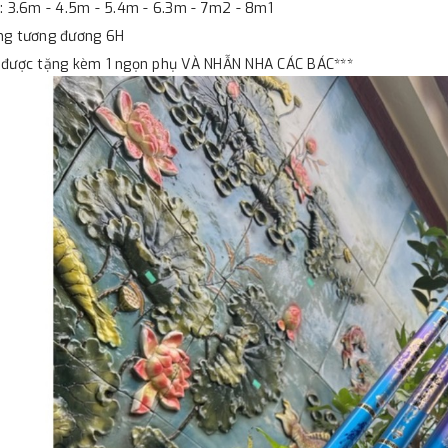
i: 3.6m - 4.5m - 5.4m - 6.3m - 7m2 - 8m1
ứng tương đương 6H
n được tặng kèm 1 ngọn phụ VÀ NHẪN NHA CÁC BÁC***