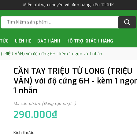
Miễn phí vận chuyển với đơn hàng trên 1000K
 TỨC
LIÊN HỆ
BẢO HÀNH
HỖ TRỢ KHÁCH HÀNG
(TRIỆU VÂN) với độ cứng 6H - kèm 1 ngọn và 1 nhẫn
CẦN TAY TRIỆU TỬ LONG (TRIỆU
VÂN) với độ cứng 6H - kèm 1 ngọ
1 nhẫn
Mã sản phẩm: (Đang cập nhật...)
290.000₫
Kích thước