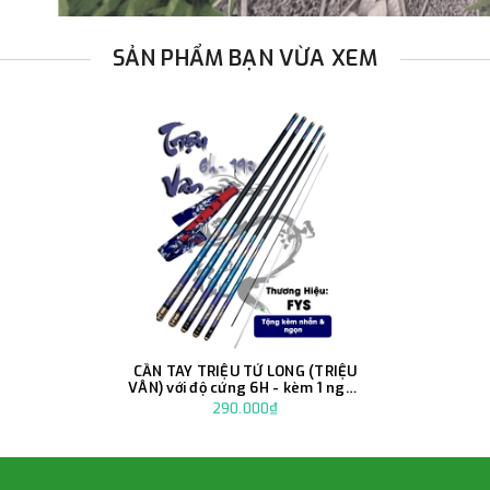
SẢN PHẨM BẠN VỪA XEM
CẦN TAY TRIỆU TỬ LONG (TRIỆU
VÂN) với độ cứng 6H - kèm 1 ngọn
và 1 nhẫn
290.000₫