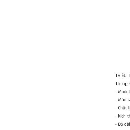
TRIỆU T
Thông s
- Model
- Màu s
- Chất 
- Kích 
- Độ dà