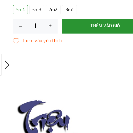
5m4
6m3
7m2
8m1
–
+
THÊM VÀO GIỎ