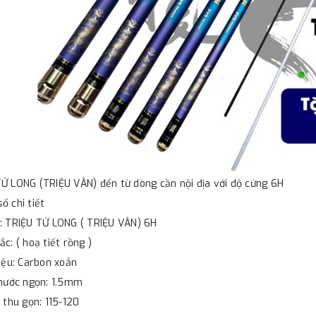
Ử LONG (TRIỆU VÂN) đến từ dòng cần nội địa với độ cứng 6H
ố chi tiết
: TRIỆU TỬ LONG ( TRIỆU VÂN) 6H
ắc: ( hoạ tiết rồng )
liệu: Carbon xoắn
thước ngọn: 1.5mm
i thu gọn: 115-120