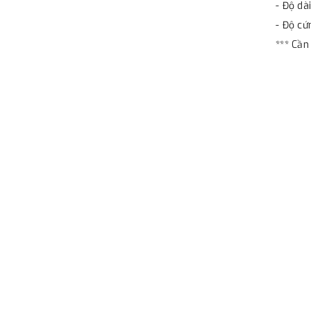
- Độ dà
- Độ c
*** Cầ